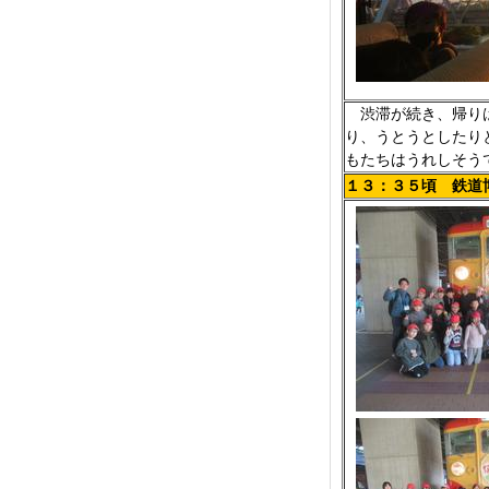
渋滞が続き、帰りは
り、うとうとしたり
もたちはうれしそう
１３：３５頃 鉄道