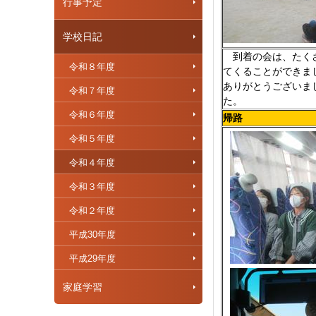
行事予定
学校日記
到着の会は、たくさ
令和８年度
てくることができま
ありがとうございま
令和７年度
た。
令和６年度
帰路
令和５年度
令和４年度
令和３年度
令和２年度
平成30年度
平成29年度
家庭学習