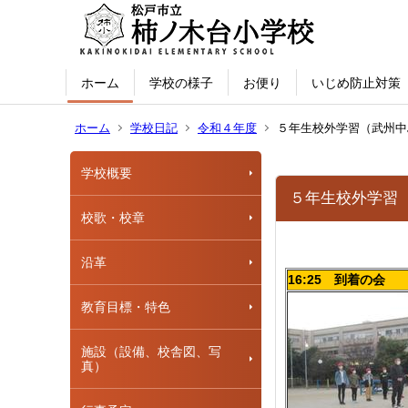
ホーム
学校の様子
お便り
いじめ防止対策
ホーム
学校日記
令和４年度
５年生校外学習（武州中島
学校概要
５年生校外学習（
校歌・校章
沿革
16:25 到着の会
教育目標・特色
施設（設備、校舎図、写
真）