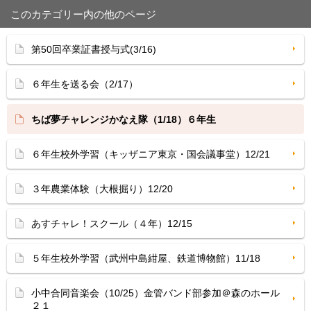
このカテゴリー内の他のページ
第50回卒業証書授与式(3/16)
６年生を送る会（2/17）
ちば夢チャレンジかなえ隊（1/18）６年生
６年生校外学習（キッザニア東京・国会議事堂）12/21
３年農業体験（大根掘り）12/20
あすチャレ！スクール（４年）12/15
５年生校外学習（武州中島紺屋、鉄道博物館）11/18
小中合同音楽会（10/25）金管バンド部参加＠森のホール
２１