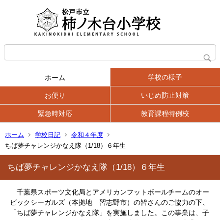
学校の様子
ホーム
お便り
いじめ防止対策
緊急時対応
教育課程特例校
ホーム
学校日記
令和４年度
ちば夢チャレンジかなえ隊（1/18）６年生
ちば夢チャレンジかなえ隊（1/18）６年生
千葉県スポーツ文化局とアメリカンフットボールチームのオー
ビックシーガルズ（本拠地 習志野市）の皆さんのご協力の下、
「ちば夢チャレンジかなえ隊」を実施しました。この事業は、子