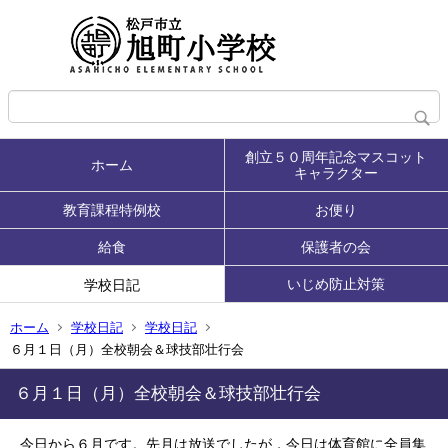
創立５０周年記念マスコット
ホーム
キャラクター
教育課程特例校
お便り
給食
保護者の会
いじめ防止対策
学校日記
ホーム
学校日記
学校日記
６月１日（月）全校朝会＆球技部壮行会
６月１日（月）全校朝会＆球技部壮行会
今日から６月です。先月は放送でしたが，今日は体育館に全員集