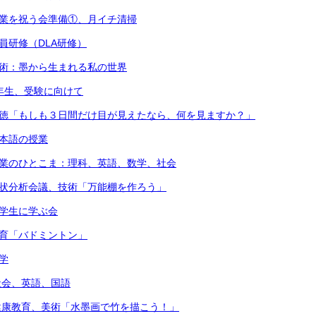
卒業を祝う会準備①、月イチ清掃
職員研修（DLA研修）
美術：墨から生まれる私の世界
3年生、受験に向けて
道徳「もしも３日間だけ目が見えたなら、何を見ますか？」
日本語の授業
授業のひとこま：理科、英語、数学、社会
現状分析会議、技術「万能棚を作ろう」
留学生に学ぶ会
体育「バドミントン」
学
）社会、英語、国語
）健康教育、美術「水墨画で竹を描こう！」