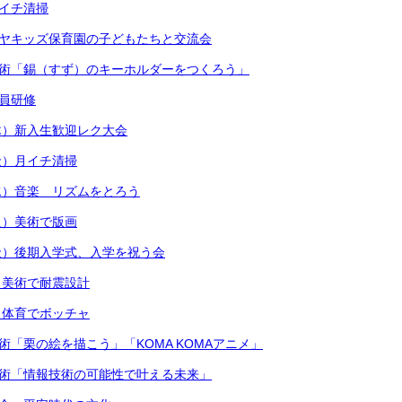
月イチ清掃
ケヤキッズ保育園の子どもたちと交流会
美術「錫（すず）のキーホルダーをつくろう」
職員研修
木）新入生歓迎レク大会
金）月イチ清掃
水）音楽 リズムをとろう
火）美術で版画
金）後期入学式、入学を祝う会
）美術で耐震設計
）体育でボッチャ
術「栗の絵を描こう」「KOMA KOMAアニメ」
技術「情報技術の可能性で叶える未来」