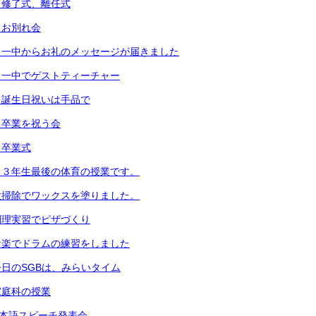
）修了式、離任式
）お別れ会
）一中からお礼のメッセージが届きました
）一中でゲストティーチャー
）誕生日祝いは手品で
）卒業を祝う会
）卒業式
）３年生最後の体育の授業です。
大掃除でワックスを塗りました。
調理実習でピザづくり
音楽でドラムの練習をしました
日のSGBは、みらいタイム
家庭科の授業
日本語スピーチ発表会