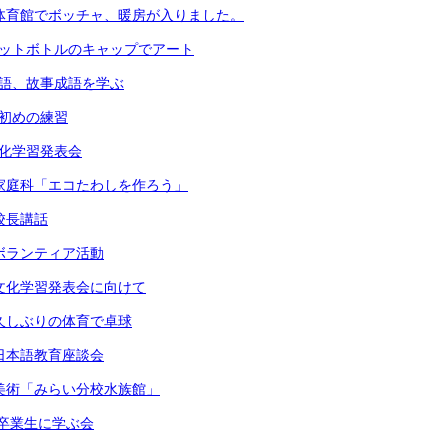
）体育館でボッチャ、暖房が入りました。
ペットボトルのキャップでアート
国語、故事成語を学ぶ
書初めの練習
文化学習発表会
）家庭科「エコたわしを作ろう」
校長講話
）ボランティア活動
）文化学習発表会に向けて
）久しぶりの体育で卓球
）日本語教育座談会
）美術「みらい分校水族館」
）卒業生に学ぶ会