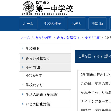
ホーム
学校の様子
お便り
部活動
ホーム
みらい分校
みらい分校なう
令和7年度
1
学校概要
1月9日（金）
みらい分校なう
令和7年度
2学期末に行われ
令和８年度
この日、友達の書
学校だより
それをじっくり読
生活の約束（多言語）
ナイトシアターで
いじめ防止対策
最後に、感想を共