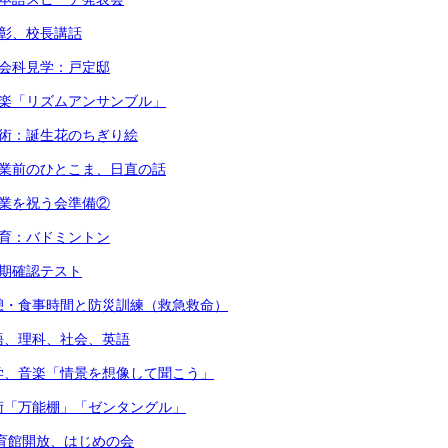
表彰、校長講話
社会科見学：戸定邸
音楽「リズムアンサンブル」
美術：誕生花のちぎり絵
始業前のひとこま、日直の話
卒業を祝う会準備②
体育：バドミントン
後期確認テスト
憩・食事時間と防災訓練（救急救命）
語、理科、社会、英語
学、音楽「情景を想像して聞こう」
術「万能棚」「ゼンタングル」
体育館開放、はじめの会