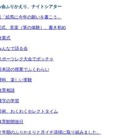
る会ふりかえり、ナイトシアター
活「絵馬に今年の願いを書こう」
業式、音楽（箏の体験）、書き初め
終業式
）みんなで語る会
）スポーツレク大会でボッチャ
）日本語の授業でふくわらい
）理科、楽しい実験
教育相談
）漢字の学習
）美術、わくわくセレクトタイム
）体育館開放日
）２学期のふりかえりと月イチ清掃に取り組みました。