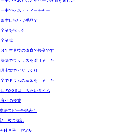
）一中からお礼のメッセージが届きました
）一中でゲストティーチャー
）誕生日祝いは手品で
）卒業を祝う会
）卒業式
）３年生最後の体育の授業です。
大掃除でワックスを塗りました。
調理実習でピザづくり
音楽でドラムの練習をしました
日のSGBは、みらいタイム
家庭科の授業
日本語スピーチ発表会
表彰、校長講話
社会科見学：戸定邸