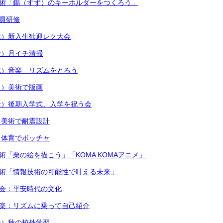
美術「錫（すず）のキーホルダーをつくろう」
職員研修
木）新入生歓迎レク大会
金）月イチ清掃
水）音楽 リズムをとろう
火）美術で版画
金）後期入学式、入学を祝う会
）美術で耐震設計
）体育でボッチャ
術「栗の絵を描こう」「KOMA KOMAアニメ」
技術「情報技術の可能性で叶える未来」
社会：平安時代の文化
音楽：リズムに乗って自己紹介
金）秋の校外学習