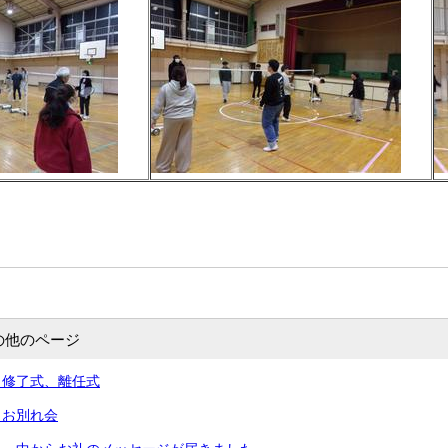
の他のページ
）修了式、離任式
）お別れ会