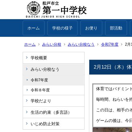
ホーム
学校の様子
お便り
部活動
ホーム
みらい分校
みらい分校なう
令和7年度
2月
学校概要
2月12日（木）
みらい分校なう
令和7年度
体育ではバドミン
令和８年度
毎時間、ねらいを
学校だより
この日は、相手の
生活の約束（多言語）
ゲームの後は、今
いじめ防止対策