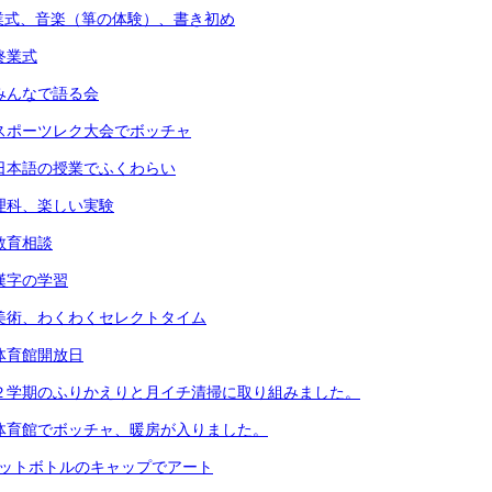
業式、音楽（箏の体験）、書き初め
終業式
）みんなで語る会
）スポーツレク大会でボッチャ
）日本語の授業でふくわらい
）理科、楽しい実験
教育相談
）漢字の学習
）美術、わくわくセレクトタイム
）体育館開放日
）２学期のふりかえりと月イチ清掃に取り組みました。
）体育館でボッチャ、暖房が入りました。
ペットボトルのキャップでアート