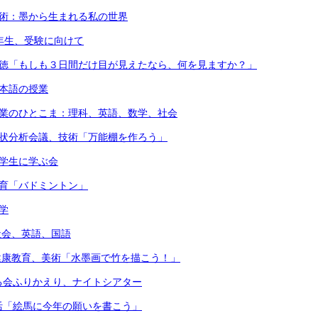
美術：墨から生まれる私の世界
3年生、受験に向けて
道徳「もしも３日間だけ目が見えたなら、何を見ますか？」
日本語の授業
授業のひとこま：理科、英語、数学、社会
現状分析会議、技術「万能棚を作ろう」
留学生に学ぶ会
体育「バドミントン」
学
）社会、英語、国語
）健康教育、美術「水墨画で竹を描こう！」
る会ふりかえり、ナイトシアター
活「絵馬に今年の願いを書こう」