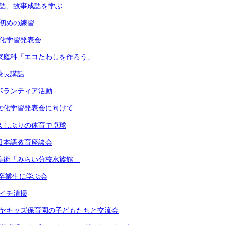
国語、故事成語を学ぶ
書初めの練習
文化学習発表会
）家庭科「エコたわしを作ろう」
校長講話
）ボランティア活動
）文化学習発表会に向けて
）久しぶりの体育で卓球
）日本語教育座談会
）美術「みらい分校水族館」
）卒業生に学ぶ会
月イチ清掃
ケヤキッズ保育園の子どもたちと交流会