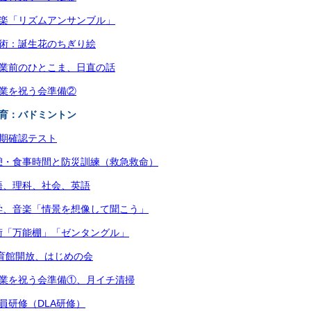
音楽「リズムアンサンブル」
美術：誕生花のちぎり絵
始業前のひとこま、日直の話
卒業を祝う会準備②
体育：バドミントン
後期確認テスト
憩・食事時間と防災訓練（救急救命）
語、理科、社会、英語
学、音楽「情景を想像して聞こう」
術「万能棚」「ゼンタングル」
体育館開放、はじめの会
卒業を祝う会準備①、月イチ清掃
職員研修（DLA研修）