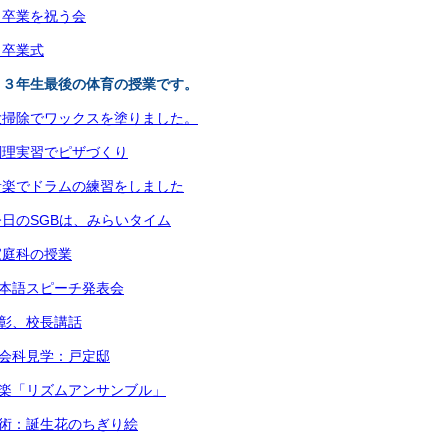
）卒業を祝う会
）卒業式
）３年生最後の体育の授業です。
大掃除でワックスを塗りました。
調理実習でピザづくり
音楽でドラムの練習をしました
日のSGBは、みらいタイム
家庭科の授業
日本語スピーチ発表会
表彰、校長講話
社会科見学：戸定邸
音楽「リズムアンサンブル」
美術：誕生花のちぎり絵