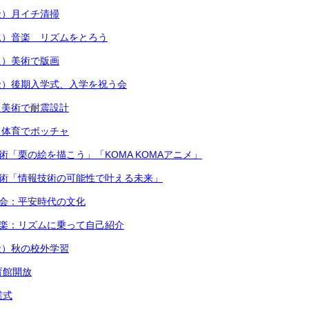
金）月イチ清掃
水）音楽 リズムをとろう
火）美術で版画
金）後期入学式、入学を祝う会
）美術で耐震設計
）体育でボッチャ
術「栗の絵を描こう」「KOMA KOMAアニメ」
技術「情報技術の可能性で叶える未来」
社会：平安時代の文化
音楽：リズムに乗って自己紹介
金）秋の校外学習
育館開放
業式