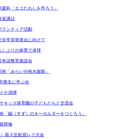
）家庭科「エコたわしを作ろう」
校長講話
）ボランティア活動
）文化学習発表会に向けて
）久しぶりの体育で卓球
）日本語教育座談会
）美術「みらい分校水族館」
）卒業生に学ぶ会
月イチ清掃
ケヤキッズ保育園の子どもたちと交流会
美術「錫（すず）のキーホルダーをつくろう」
職員研修
木）新入生歓迎レク大会