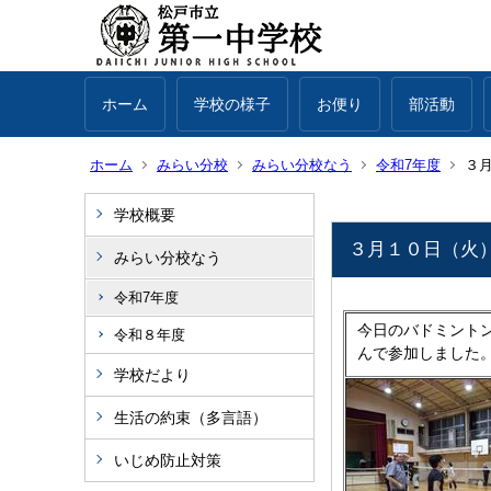
ホーム
学校の様子
お便り
部活動
ホーム
みらい分校
みらい分校なう
令和7年度
３
学校概要
３月１０日（火
みらい分校なう
令和7年度
今日のバドミント
令和８年度
んで参加しました
学校だより
生活の約束（多言語）
いじめ防止対策