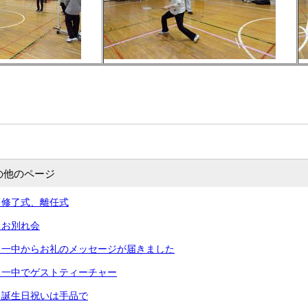
の他のページ
）修了式、離任式
）お別れ会
）一中からお礼のメッセージが届きました
）一中でゲストティーチャー
）誕生日祝いは手品で