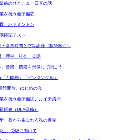
始業前のひとこま、日直の話
卒業を祝う会準備②
体育：バドミントン
後期確認テスト
憩・食事時間と防災訓練（救急救命）
語、理科、社会、英語
学、音楽「情景を想像して聞こう」
術「万能棚」「ゼンタングル」
体育館開放、はじめの会
卒業を祝う会準備①、月イチ清掃
職員研修（DLA研修）
美術：墨から生まれる私の世界
3年生、受験に向けて