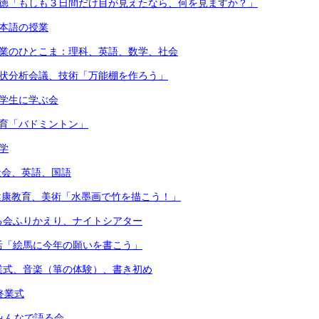
道徳「もしも３日間だけ目が見えたなら、何を見ますか？」
日本語の授業
授業のひとこま：理科、英語、数学、社会
現状分析会議、技術「万能棚を作ろう」
留学生に学ぶ会
体育「バドミントン」
学
）社会、英語、国語
）健康教育、美術「水墨画で竹を描こう！」
る会ふりかえり、ナイトシアター
活「絵馬に今年の願いを書こう」
業式、音楽（箏の体験）、書き初め
終業式
）みんなで語る会