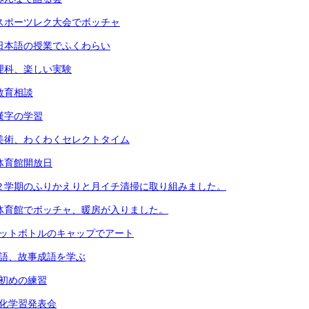
）スポーツレク大会でボッチャ
）日本語の授業でふくわらい
）理科、楽しい実験
教育相談
）漢字の学習
）美術、わくわくセレクトタイム
）体育館開放日
）２学期のふりかえりと月イチ清掃に取り組みました。
）体育館でボッチャ、暖房が入りました。
ペットボトルのキャップでアート
国語、故事成語を学ぶ
書初めの練習
文化学習発表会