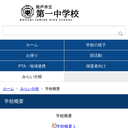
ホーム
学校の様子
お便り
部活動
PTA・地域連携
保護者向け
みらい分校
ホーム
みらい分校
学校概要
学校概要
学校概要
学校概要１