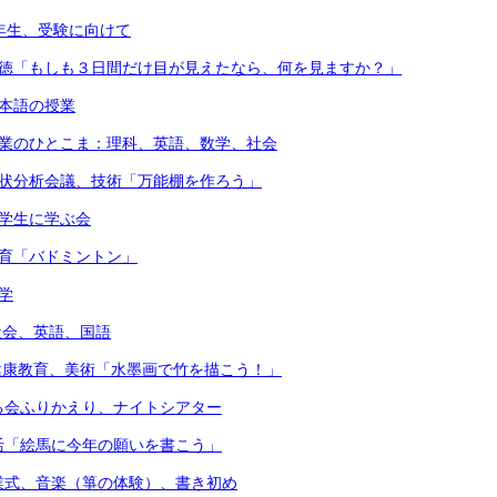
3年生、受験に向けて
道徳「もしも３日間だけ目が見えたなら、何を見ますか？」
日本語の授業
授業のひとこま：理科、英語、数学、社会
現状分析会議、技術「万能棚を作ろう」
留学生に学ぶ会
体育「バドミントン」
学
）社会、英語、国語
）健康教育、美術「水墨画で竹を描こう！」
る会ふりかえり、ナイトシアター
活「絵馬に今年の願いを書こう」
業式、音楽（箏の体験）、書き初め