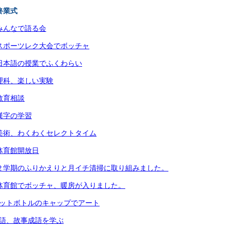
終業式
）みんなで語る会
）スポーツレク大会でボッチャ
）日本語の授業でふくわらい
）理科、楽しい実験
教育相談
）漢字の学習
）美術、わくわくセレクトタイム
）体育館開放日
）２学期のふりかえりと月イチ清掃に取り組みました。
）体育館でボッチャ、暖房が入りました。
ペットボトルのキャップでアート
国語、故事成語を学ぶ