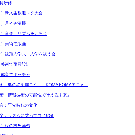
職員研修
木）新入生歓迎レク大会
金）月イチ清掃
水）音楽 リズムをとろう
火）美術で版画
金）後期入学式、入学を祝う会
）美術で耐震設計
）体育でボッチャ
術「栗の絵を描こう」「KOMA KOMAアニメ」
技術「情報技術の可能性で叶える未来」
社会：平安時代の文化
音楽：リズムに乗って自己紹介
金）秋の校外学習