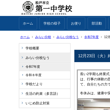
ホーム
学校の様子
お便り
部活動
ホーム
みらい分校
みらい分校なう
令和7年度
12
学校概要
12月23日（火）
みらい分校なう
令和7年度
長い2学期も終業
令和８年度
は、行事の体験の
学校だより
て、自分たちの力
冬休みは、健康や
生活の約束（多言語）
いじめ防止対策