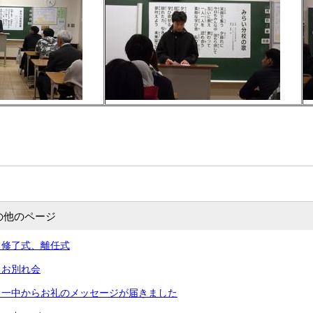
の他のページ
）修了式、離任式
）お別れ会
）一中からお礼のメッセージが届きました