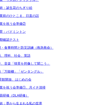
美術：誕生花のちぎり絵
始業前のひとこま、日直の話
卒業を祝う会準備②
体育：バドミントン
後期確認テスト
憩・食事時間と防災訓練（救急救命）
語、理科、社会、英語
学、音楽「情景を想像して聞こう」
術「万能棚」「ゼンタングル」
体育館開放、はじめの会
卒業を祝う会準備①、月イチ清掃
職員研修（DLA研修）
美術：墨から生まれる私の世界