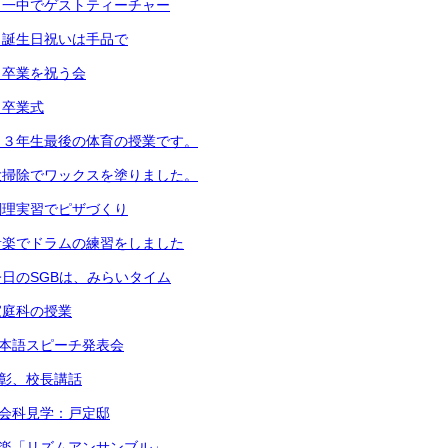
）一中でゲストティーチャー
）誕生日祝いは手品で
）卒業を祝う会
）卒業式
）３年生最後の体育の授業です。
大掃除でワックスを塗りました。
調理実習でピザづくり
音楽でドラムの練習をしました
日のSGBは、みらいタイム
家庭科の授業
日本語スピーチ発表会
表彰、校長講話
社会科見学：戸定邸
音楽「リズムアンサンブル」