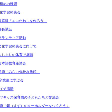
書初めの練習
文化学習発表会
）家庭科「エコたわしを作ろう」
校長講話
）ボランティア活動
）文化学習発表会に向けて
）久しぶりの体育で卓球
）日本語教育座談会
）美術「みらい分校水族館」
）卒業生に学ぶ会
月イチ清掃
ケヤキッズ保育園の子どもたちと交流会
美術「錫（すず）のキーホルダーをつくろう」