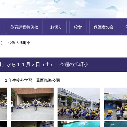
教育課程特例校
お便り
給食
保護者の会
土） 今週の旭町小
月）から１１月２日（土） 今週の旭町小
） １年生校外学習 葛西臨海公園