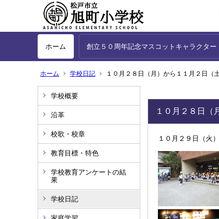
ホーム
創立５０周年記念マスコットキャラクター
ホーム
学校日記
１０月２８日（月）から１１月２日（
学校概要
１０月２８日（
沿革
校歌・校章
１０月２９日（火
教育目標・特色
学校教育アンケートの結
果
学校日記
家庭学習