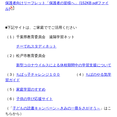
保護者向けリーフレット「保護者の皆様へ」 [152KB pdfファイ
ル]
■下記サイトは、ご家庭ででご活用ください
（１）千葉県教育委員会 遠隔学習ネット
チーてれスタディネット
（２）松戸市教育委員会
新型コロナウイルスによる休校期間中の学習支援について
（３）
ちばっ子チャレンジ１００
（４）
ちばのやる気学
習ガイド
（５）
家庭学習のすすめ
（６）
子供の学び応援サイト
（「
子どもの読書キャンペーン～きみの一冊をさがそう～
」はこ
ちらから）