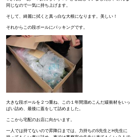
同じなので一気に持ち上げます。
そして、綺麗に拭くと真っ白な大根になります。美しい！
それからこの段ボールにパッキングです。
大きな段ボールを２つ重ね、この１年間溜めこんだ緩衝材をいっ
ぱい詰め、最後に蓋をして詰めました。
ここから宅配のお店に向かいます。
一人では持てないので昇降口までは、力持ちのS先生とH先生に