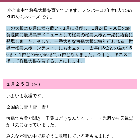
小金南中で桜島大根を育てています。メンバーは2年生8人のSA
KURAメンバーズ です。
この大根は８月に種を蒔いて1月に収穫し、1月24日～30日の給
食週間に鹿児島県メニューとして桜島の桜島大根と一緒に給食に
登場しました。そして、一番大きな桜島大根は毎年行われる「世
界一桜島大根コンテスト」にも出品をし、去年は3位との差が15
0ｇ・４位との差が50ｇで５位となりました。今年も、ギネス目
指して桜島大根を育てることにします。
２５
１月
日（火）
いよいよ収獲です。
全国的に雪！雪！雪！
桜島でも雪と聞き、千葉はどうなんだろう・・・先週から天気ば
かり気になっていました。
みんなが雪の中で寒そうに収獲している夢も見ました。