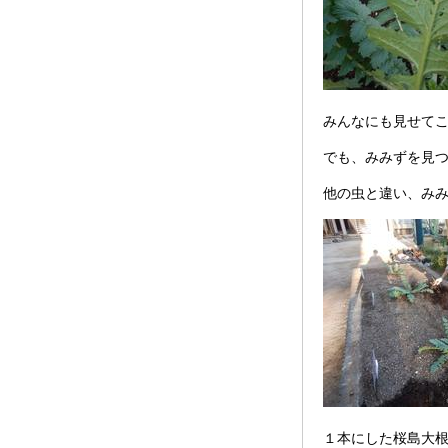
みんなにも見せて
でも、みみずを見
他の虫と違い、み
１本にした桜島大