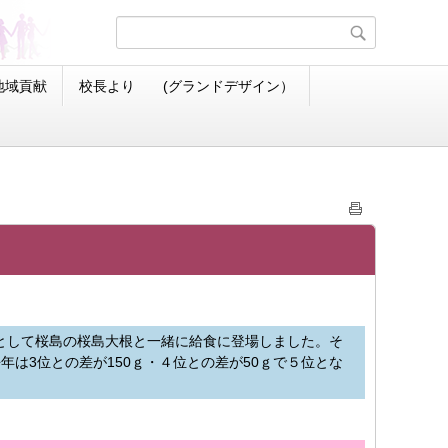
地域貢献
校長より (グランドデザイン）
ーとして桜島の桜島大根と一緒に給食に登場しました。そ
は3位との差が150ｇ・４位との差が50ｇで５位とな