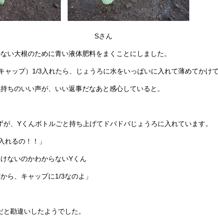
ん Sさん
のない大根のために青い液体肥料をまくことにしました。
キャップ）1/3入れたら、じょうろに水をいっぱいに入れて薄めてかけ
気持ちのいい声が、いい返事だなあと感心していると。
はずが、Yくんボトルごと持ち上げてドバドバじょうろに入れています。
入れるの！！」
けないのかわからないYくん
から、キャップに1/3なのよ」
3だと勘違いしたようでした。