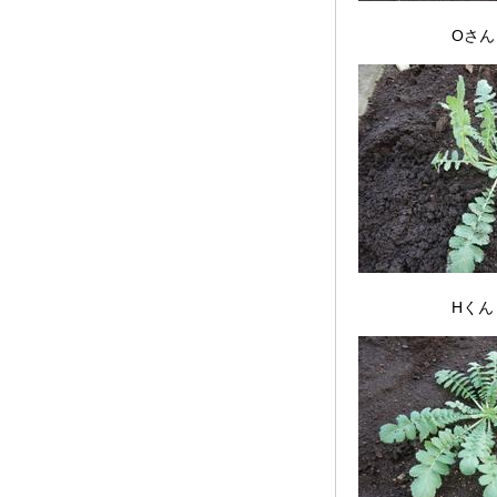
Oさ
Hく