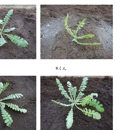
ん Kくん