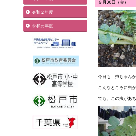
９月30日（金）
令和２年度
令和元年度
今日も、虫ちゃん
こんなところに虫
でも、この虫があ