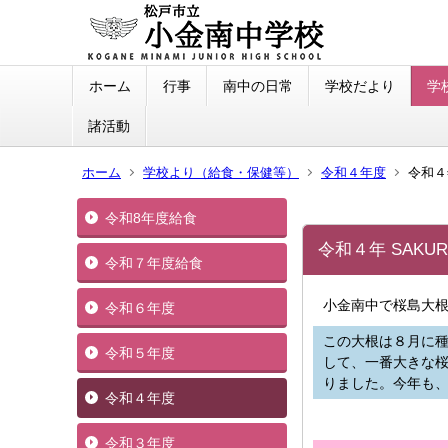
ホーム
行事
南中の日常
学校だより
学
諸活動
ホーム
学校より（給食・保健等）
令和４年度
令和４
令和8年度給食
令和４年 SAKU
令和７年度給食
小金南中で桜島大根
令和６年度
この大根は８月に種
令和５年度
して、一番大きな桜
りました。今年も
令和４年度
令和３年度