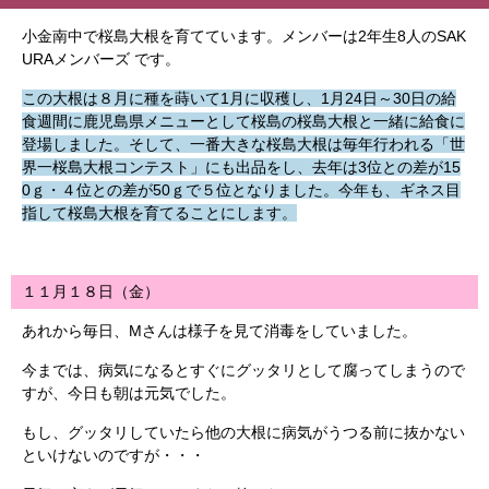
小金南中で桜島大根を育てています。メンバーは2年生8人のSAK
URAメンバーズ です。
この大根は８月に種を蒔いて1月に収穫し、1月24日～30日の給
食週間に鹿児島県メニューとして桜島の桜島大根と一緒に給食に
登場しました。そして、一番大きな桜島大根は毎年行われる「世
界一桜島大根コンテスト」にも出品をし、去年は3位との差が15
0ｇ・４位との差が50ｇで５位となりました。今年も、ギネス目
指して桜島大根を育てることにします。
１１月１８日（金）
あれから毎日、Mさんは様子を見て消毒をしていました。
今までは、病気になるとすぐにグッタリとして腐ってしまうので
すが、今日も朝は元気でした。
もし、グッタリしていたら他の大根に病気がうつる前に抜かない
といけないのですが・・・