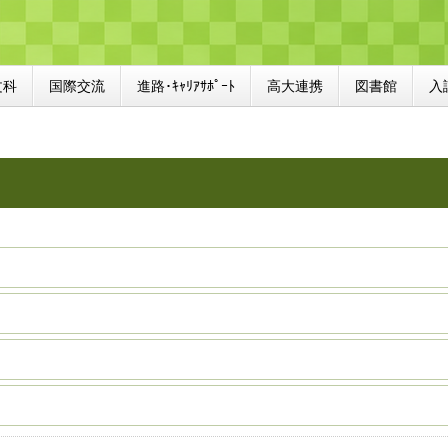
文科
国際交流
進路･ｷｬﾘｱｻﾎﾟｰﾄ
高大連携
図書館
入