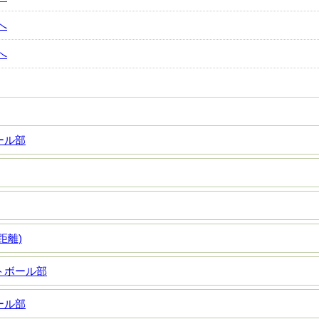
へ
へ
ール部
距離)
トボール部
ール部