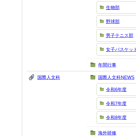
生物部
野球部
男子テニス部
女子バスケッ
年間行事
国際人文科
国際人文科NEWS
令和6年度
令和7年度
令和8年度
海外研修