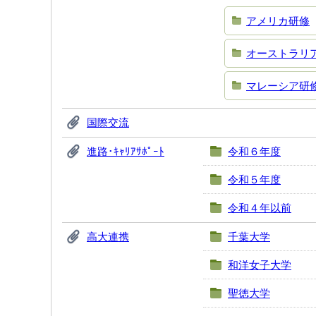
アメリカ研修
オーストラリ
マレーシア研
国際交流
進路･ｷｬﾘｱｻﾎﾟｰﾄ
令和６年度
令和５年度
令和４年以前
高大連携
千葉大学
和洋女子大学
聖徳大学