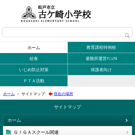
教育課程特例校
ホーム
給食
避難所運営ﾏﾆｭｱﾙ
いじめ防止対策
保護者向け
ＰＴＡ活動
ホーム
サイトマップ:
現在の場所
サイトマップ
ホーム
ＧＩＧＡスクール関連