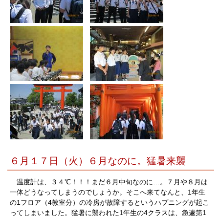
６月１７日（火）６月なのに。猛暑来襲
温度計は、３４℃！！！まだ６月中旬なのに…。７月や８月は
一体どうなってしまうのでしょうか。そこへ来てなんと、1年生
の1フロア（4教室分）の冷房が故障するというハプニングが起こ
ってしまいました。猛暑に襲われた1年生の4クラスは、急遽第1