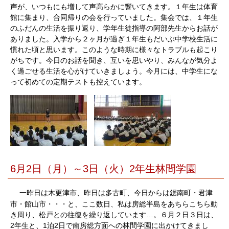
声が、いつもにも増して声高らかに響いてきます。１年生は体育
館に集まり、合同帰りの会を行っていました。集会では、１年生
のふだんの生活を振り返り、学年生徒指導の阿部先生からお話が
ありました。入学から２ヶ月が過ぎ１年生もだいぶ中学校生活に
慣れた頃と思います。このような時期に様々なトラブルも起こり
がちです。今日のお話を聞き、互いを思いやり、みんなが気分よ
く過ごせる生活を心がけていきましょう。今月には、中学生にな
って初めての定期テストも控えています。
6月2日（月）～3日（火）2年生林間学園
一昨日は木更津市、昨日は多古町、今日からは鋸南町・君津
市・館山市・・・と、ここ数日、私は房総半島をあちらこちら動
き周り、松戸との往復を繰り返しています…。６月２日３日は、
2年生と、1泊2日で南房総方面への林間学園に出かけてきまし