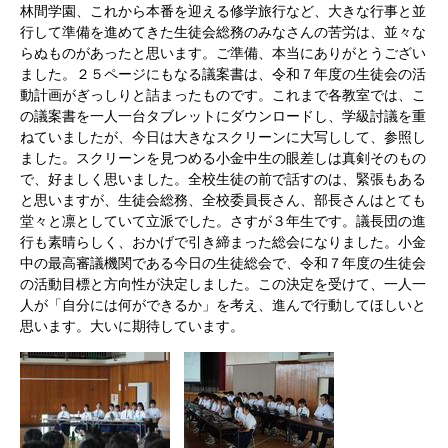
林間学園、これから本番を迎える修学旅行など、大きな行事と並
行して準備を進めてきた生徒会総務のみなさんの苦労は、並々な
らぬものがあったと思います。ご準備、本当にありがとうござい
ました。２５ページにもなる議案書は、令和７年度の生徒会の活
動計画がぎっしりと詰まったものです。これまで各教室では、こ
の議案書を一人一台タブレットにダウンロードし、学級討議を重
ねていましたが、今日は大きなスクリーンに大写しして、参照し
ました。スクリーンを見つめる小金中生の眼差しは真剣そのもの
で、好ましく思いました。全校生徒の前で話すのは、緊張もある
と思いますが、生徒会総務、全校委員長さん、部長さんはとても
堂々と凛としていて立派でした。さすが３年生です。議長団の進
行も素晴らしく、おかげで引き締まった総会になりました。小金
中の最高審議機関である今日の生徒総会で、令和７年度の生徒会
の活動目標と方向性が決定しました。この決定を受けて、一人一
人が「自分には何ができるか」を考え、進んで行動してほしいと
思います。大いに期待しています。