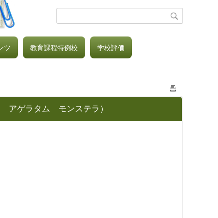
ンツ
教育課程特例校
学校評価
ア アゲラタム モンステラ）