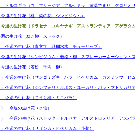
） トルコギキョウ フリージア アルケミラ 黄葉でまり グロリオ
）今週の生け花（桃 菜の花 シンビジウム）
）今週の生け花（ドラセナ ユキヤナギ アストランティア アゲラタ
今週の生け花（ねこ柳・ストック）
） 今週の生け花（青文字 珊瑚水木 チューリップ）
）今週の生け花（シンビジウム・若松・柳・スプレーカーネーション・
 今週の生け花（若松 千両 柳）
月）今週の生け花（サンゴミズキ バラ ヒペリカム カスミソウ ヒ
月）今週の生け花（シンフォリカルポス・ユーカリ・バラ・マトリカリ
） 今週の生け花（こうり柳・ミニバラ）
月） 今週の生け花（水仙）
月） 今週の生け花（ストック・ドルセナ・アルストロメリア・アスパ
火）今週の生け花（サザンカ・ヒペリカム・小菊）