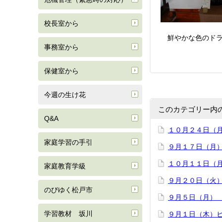
校長室から
鮮やかな色のドラ
事務室から
保健室から
今週の生け花
このカテゴリー内
Q&A
１０月２４日（
家庭学習の手引
９月１７日（月
１０月１１日（
家庭教育学級
９月２０日（火
のびゆく松戸市
９月５日（月）
学習教材 坂川
９月１日（木）