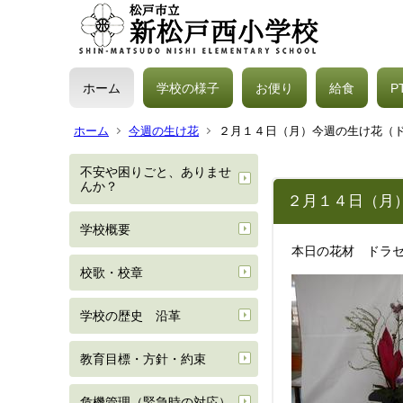
ホーム
学校の様子
お便り
給食
P
ホーム
今週の生け花
２月１４日（月）今週の生け花（
不安や困りごと、ありませ
んか？
２月１４日（月
学校概要
本日の花材 ドラ
校歌・校章
学校の歴史 沿革
教育目標・方針・約束
危機管理（緊急時の対応）