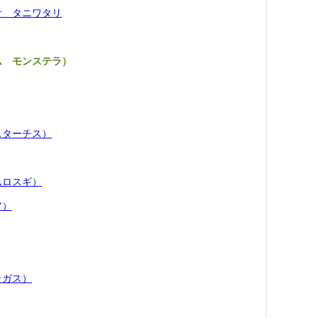
サ タニワタリ
ム モンステラ）
スターチス）
ムロスギ）
ア）
ラガス）