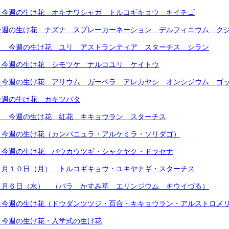
）今週の生け花 オキナワシャガ トルコギキョウ キイチゴ
今週の生け花 ナズナ スプレーカーネーション デルフィニウム ク
） 今週の生け花 ユリ アストランティア スターチス シラン
）今週の生け花 シモツケ ナルコユリ ケイトウ
）今週の生け花 アリウム ガーベラ アレカヤシ オンシジウム ゴ
今週の生け花 カキツバタ
） 今週の生け花 紅花 キキョウラン スターチス
）今週の生け花（カンパニュラ・アルケミラ・ソリダゴ）
）今週の生け花 バウカウツギ・シャクヤク・ドラセナ
５月１０日（月） トルコギキョウ・ユキヤナギ・スターチス
５月６日（水） （バラ かすみ草 エリンジウム キウイづる）
）今週の生け花（ドウダンツツジ・百合・キキョウラン・アルストロメ
）今週の生け花・入学式の生け花