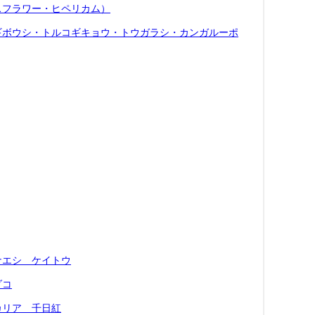
スフラワー・ヒペリカム）
ギボウシ・トルコギキョウ・トウガラシ・カンガルーポ
ナエシ ケイトウ
ダコ
カリア 千日紅