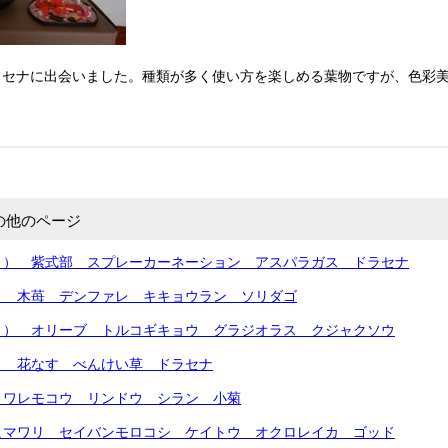
セナに出会いました。種類が多く使い方を楽しめる葉物ですが、色彩美
の他のページ
月） 紫式部 スプレーカーネーション アスパラガス ドラセナ
） 木苺 デンファレ キキョウラン ソリダゴ
月） オリーブ トルコギキョウ グラジオラス クジャクソウ
） 花なす べんけい草 ドラセナ
 ワレモコウ リンドウ シラン 小菊
ヒマワリ セイバンモロコシ ケイトウ オクロレイカ ゴッド