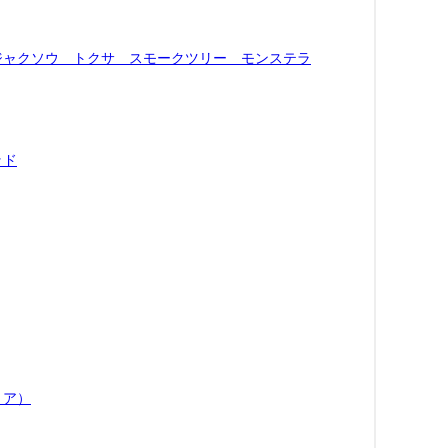
ジャクソウ トクサ スモークツリー モンステラ
ッド
リア）