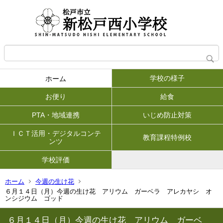
学校の様子
ホーム
お便り
給食
PTA・地域連携
いじめ防止対策
ＩＣＴ活用・デジタルコンテ
教育課程特例校
ンツ
学校評価
ホーム
今週の生け花
６月１４日（月）今週の生け花 アリウム ガーベラ アレカヤシ オ
ンシジウム ゴッド
６月１４日（月）今週の生け花 アリウム ガーベ