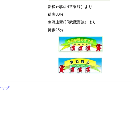
新松戸駅(JR常磐線）より
徒歩30分
南流山駅(JR武蔵野線）より
徒歩25
分
マップ