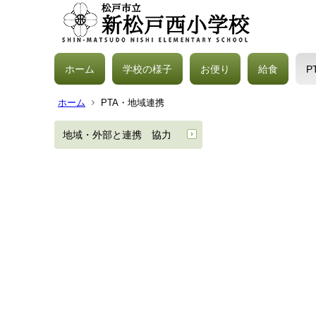
ホーム
学校の様子
お便り
給食
P
ホーム
PTA・地域連携
地域・外部と連携 協力