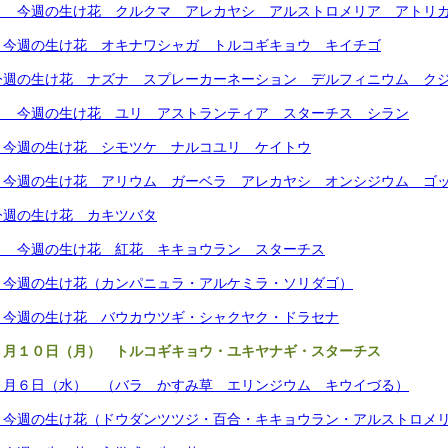
） 今週の生け花 クルクマ アレカヤシ アルストロメリア アトリ
）今週の生け花 オキナワシャガ トルコギキョウ キイチゴ
今週の生け花 ナズナ スプレーカーネーション デルフィニウム ク
） 今週の生け花 ユリ アストランティア スターチス シラン
）今週の生け花 シモツケ ナルコユリ ケイトウ
）今週の生け花 アリウム ガーベラ アレカヤシ オンシジウム ゴ
今週の生け花 カキツバタ
） 今週の生け花 紅花 キキョウラン スターチス
）今週の生け花（カンパニュラ・アルケミラ・ソリダゴ）
）今週の生け花 バウカウツギ・シャクヤク・ドラセナ
５月１０日（月） トルコギキョウ・ユキヤナギ・スターチス
５月６日（水） （バラ かすみ草 エリンジウム キウイづる）
）今週の生け花（ドウダンツツジ・百合・キキョウラン・アルストロメ