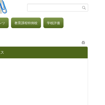
ンツ
教育課程特例校
学校評価
チス