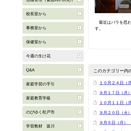
校長室から
最近はバラを思わ
事務室から
す。
保健室から
今週の生け花
Q&A
このカテゴリー内
１０月２４日（
家庭学習の手引
９月１７日（月
家庭教育学級
１０月１１日（
のびゆく松戸市
９月２０日（火
９月５日（月）
学習教材 坂川