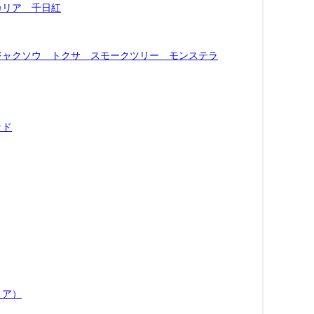
カリア 千日紅
ジャクソウ トクサ スモークツリー モンステラ
ッド
リア）