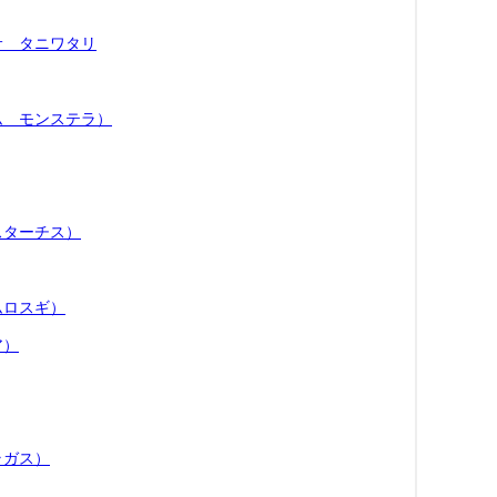
サ タニワタリ
ム モンステラ）
スターチス）
ムロスギ）
ア）
ラガス）