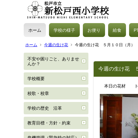
ホーム
学校の様子
お便り
給食
P
ホーム
今週の生け花
今週の生け花 ５月１０日（月）
不安や困りごと、ありませ
んか？
今週の生け花 
学校概要
本日の花材 トル
校歌・校章
学校の歴史 沿革
教育目標・方針・約束
危機管理（緊急時の対応）