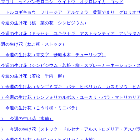
ヒマワリ セイバンモロコシ ケイトウ オクロレイカ ゴッド
） トルコギキョウ フリージア アルケミラ 黄葉でまり グロリオ
）今週の生け花（桃 菜の花 シンビジウム）
）今週の生け花（ドラセナ ユキヤナギ アストランティア アゲラタ
今週の生け花（ねこ柳・ストック）
） 今週の生け花（青文字 珊瑚水木 チューリップ）
）今週の生け花（シンビジウム・若松・柳・スプレーカーネーション・
 今週の生け花（若松 千両 柳）
月）今週の生け花（サンゴミズキ バラ ヒペリカム カスミソウ ヒ
月）今週の生け花（シンフォリカルポス・ユーカリ・バラ・マトリカリ
） 今週の生け花（こうり柳・ミニバラ）
月） 今週の生け花（水仙）
月） 今週の生け花（ストック・ドルセナ・アルストロメリア・アスパ
火）今週の生け花（サザンカ・ヒペリカム・小菊）