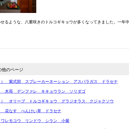
せるような、八重咲きのトルコギキョウが多くなってきました。一年中
の他のページ
月） 紫式部 スプレーカーネーション アスパラガス ドラセナ
） 木苺 デンファレ キキョウラン ソリダゴ
月） オリーブ トルコギキョウ グラジオラス クジャクソウ
） 花なす べんけい草 ドラセナ
 ワレモコウ リンドウ シラン 小菊