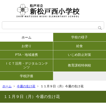
学校の様子
ホーム
お便り
給食
PTA・地域連携
いじめ防止対策
ＩＣＴ活用・デジタルコンテ
教育課程特例校
ンツ
学校評価
ホーム
今週の生け花
１１月９日（月）今週の生け花
１１月９日（月）今週の生け花