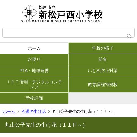
学校の様子
ホーム
お便り
給食
PTA・地域連携
いじめ防止対策
ＩＣＴ活用・デジタルコンテ
教育課程特例校
ンツ
学校評価
ホーム
今週の生け花
丸山公子先生の生け花（１１月～）
丸山公子先生の生け花（１１月～）