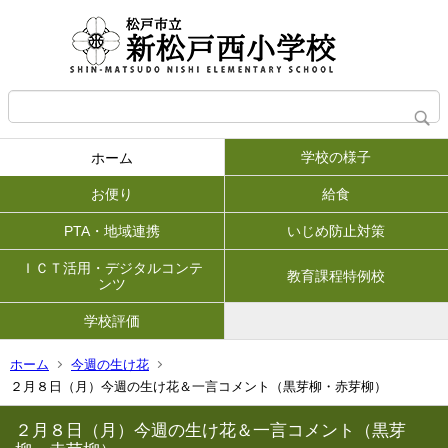
学校の様子
ホーム
お便り
給食
PTA・地域連携
いじめ防止対策
ＩＣＴ活用・デジタルコンテ
教育課程特例校
ンツ
学校評価
ホーム
今週の生け花
２月８日（月）今週の生け花＆一言コメント（黒芽柳・赤芽柳）
２月８日（月）今週の生け花＆一言コメント（黒芽