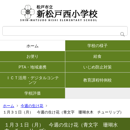
学校の様子
ホーム
お便り
給食
PTA・地域連携
いじめ防止対策
ＩＣＴ活用・デジタルコンテ
教育課程特例校
ンツ
学校評価
ホーム
今週の生け花
１月３１日（月） 今週の生け花（青文字 珊瑚水木 チューリップ）
１月３１日（月） 今週の生け花（青文字 珊瑚水