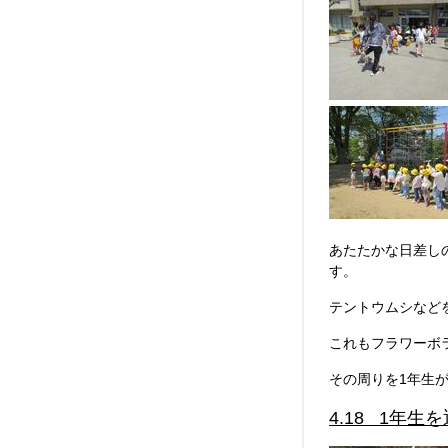
あたたかな日差し
す。
テントウムシなど
これもフラワーボ
その周りを1年生
4.18 1年