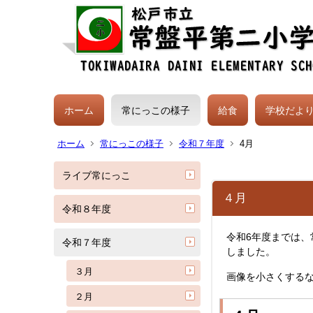
ホーム
常にっこの様子
給食
学校だよ
ホーム
常にっこの様子
令和７年度
4月
ライブ常にっこ
４月
令和８年度
令和6年度までは
令和７年度
しました。
３月
画像を小さくする
２月