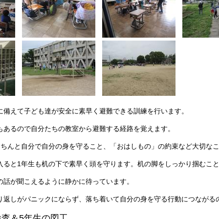
に備えて子ども達が安全に素早く避難できる訓練を行います。
もあるので自分たちの教室から避難する経路を覚えます。
きちんと自分で自分の身を守ること、「おはしもの」の約束など大切な
入ると1年生も机の下で素早く頭を守ります。机の脚をしっかり掴むこと
の話が聞こえるように静かに待っています。
り返しがパニックにならず、落ち着いて自分の身を守る行動につながる
検査＆5年生の図工