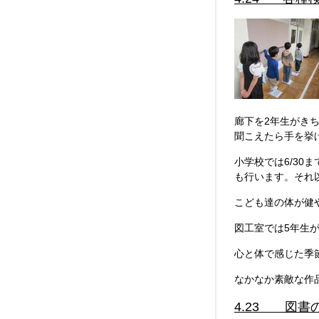
廊下を2年生がき
聞こえたら手を挙
小学校では6/3
も行います。それ
こども達の体が健
図工室では5年生
心と体で感じた季
なかなか素敵な作
4.23 図書