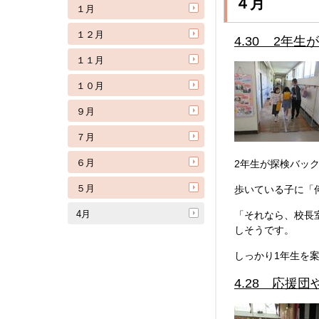
４月
１月
１２月
4.30 2年
１１月
１０月
９月
７月
６月
2年生が探検バッ
５月
歩いている子に「
4月
「それなら、校長
しそうです。
しっかり1年生を
4.28 応援