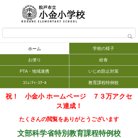
学校の様子
ホーム
お便り
給食
PTA・地域連携
いじめ防止対策
ｺﾐｭﾆﾃｨ･ｽｸｰﾙ
教育課程特例校
祝！ 小金小 ホームページ ７３
万アクセ
ス達成！
たくさんの閲覧をありがとうございます
文部科学省特別教育課程特例校