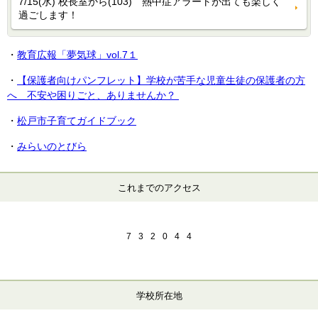
7/15(水) 校長室から(103) 熱中症アラートが出ても楽しく
過ごします！
・
教育広報「夢気球」vol.7１
・
【保護者向けパンフレット】学校が苦手な児童生徒の保護者の方
へ 不安や困りごと、ありませんか？
・
松戸市子育てガイドブック
・
みらいのとびら
これまでのアクセス
7
3
2
0
4
4
学校所在地