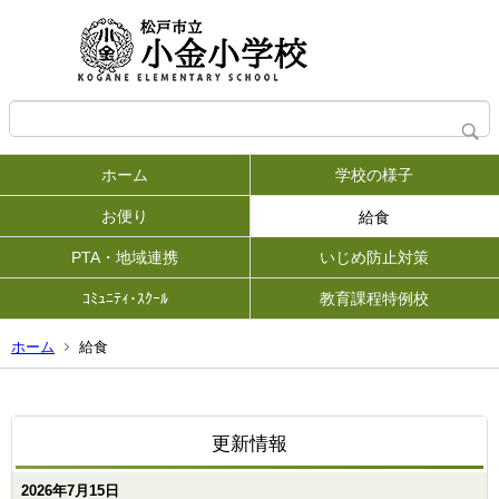
ホーム
学校の様子
お便り
給食
PTA・地域連携
いじめ防止対策
ｺﾐｭﾆﾃｨ･ｽｸｰﾙ
教育課程特例校
ホーム
給食
更新情報
2026年7月15日