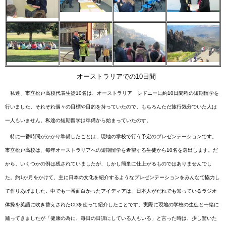
オーストラリアでの10日間
私達、市立松戸高校代表生徒10名は、オーストラリア シドニーに約10日間程の短期留学を
行いました。それぞれ個々の目標や目的を持っていたので、もちろんただ旅行気分でいた人は
一人もいません。私達の短期留学は準備から始まっていたのす。
特に一番時間がかかり準備したことは、現地の学校で行う予定のプレゼンテーションです。
市立松戸高校は、毎年オーストラリアへの短期留学を希望する生徒から10名を選出します。だ
から、いくつかの例は残されていましたが、しかし簡単に仕上がるものではありませんでし
た。約1か月をかけて、主に日本の文化を紹介するようなプレゼンテーションをみんなで協力し
て作りあげました。中でも一番面白かったアイディアは、日本人がだれでも知っているラジオ
体操を英語に吹き替えされたCDを使って紹介したことです。実際に現地の学校の生徒と一緒に
踊ってきましたが「健康の為に、毎日の日課にしている人もいる」と言った時は、少し驚いた