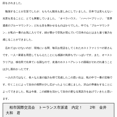
顔をされました。
勉強することが主旨でしたが、もちろん観光も楽しみにしていました。日本では見らえない
光景を見ることに、とても興奮していました。「オペラハウス」「ハーバーブリッジ」「世界
遺産のブルーマウンテン」どれも目を輝かせるものばかりでした。中でも「ブルーマウンテ
ン」が私の一番のお気に入りです。緑が豊かで空気が澄んでいて日本の山とはまた違う魅力を
感じることができました。
忘れてはいけないのが、現地にいる間、毎日お世話をしてくれたホストファミリーの皆さん
です。一人一家庭を用意してもらえたことにも感謝の気持ちでいっぱいです。また、オースト
ラリアは、移住民で出来ている国なので、友達のホストペアレントの国籍がそれぞれ違うこと
は少し面白かったです、
一人の力ではなく、色々な人達の協力を得て完成したこの思い出は、私の中で一番の宝物で
す。行くことによって自分の視野が少し広がったように感じました。沢山の準備をすることに
よってできました。私は今後、この経験を活かして自分の更なる英語力をあげていきたと思い
ます。
柏市国際交流会 トーランス市派遣 内定！ 2年 金井
大和 君