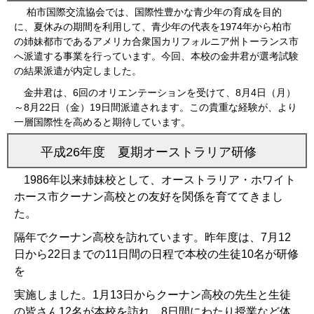
柏市国際交流協会では、国際性豊かな青少年の育成を目的
に、夏休みの期間を利用して、青少年の代表を1974年から柏市
の姉妹都市であるアメリカ合衆国カリフォルニア州トーランス市
へ派遣する事業を行っています。今回、本校の金井君が選考試験
の結果派遣が内定しました。
金井君は、6回のオリエンテーションを受けて、8月4日（月）
～8月22日（金）19日間派遣されます。この貴重な経験が、より
一層国際性を高めると期待しています。
平成26年度 夏期オーストラリア
研修
1986年以来姉妹校として、オーストラリア・ホワイト
ホース市クーナン高校との友好を関係を育ててきまし
た。
隔年でクーナン高校を訪れています。
昨年度は、7月12
日から22日までの11日間の日程で本校の生徒10名が研修
を
実施しました。
1月13日からクーナン高校の先生と生徒
の皆さん12名が本校
を訪れ、8日間にわたり授業など体