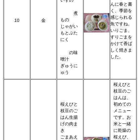
いずの
んに春と書
く、季節を
煮
感じられる
もの
10
金
魚ですね。
じゃがい
いりごま、
もとぶた
すりごまを
にく
かけて香ば
しく焼きま
の味
した。
噌汁
ぎゅうに
ゅう
桜えびと
枝豆のご
はんは、
桜えびと
初めての
枝豆のご
メニュー
はん生揚
です。お
げの肉ま
米と一緒
き
に乾燥の
ごまあえ
桜えび、