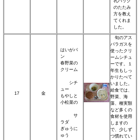
乳パック
のたたみ
方を教え
てくれま
した。
旬のアス
パラガスを
はいがパ
使ったクリ
ン
ームシチュ
春野菜の
ーです。１
クリーム
年生もしっ
かりたべて
シチ
いました。
ュー
給食では、
17
金
もやしと
野菜、海
小松菜の
藻、種実類
など多くの
サ
食材を使用
ラダ
しますの
ぎゅうに
で、少しず
ゅう
つ慣れてい