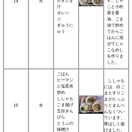
かきたま
す。じゃ
14
火
汁
こと小松
オレン
菜を醤
ジ
油、ごま
ぎゅうに
油で炒め
ゅう
てからご
はんに混
ぜてじゃ
こなめし
を作りま
した。
ごはん
ピーマン
ししゃも
と塩昆布
には、白ご
炒め
まとすりご
ししゃも
まがたっぷ
ごま揚げ
15
水
りとまんべ
五目きん
んなくつい
ぴら
ています。
とうふの
香ばしく揚
味噌汁
げました。