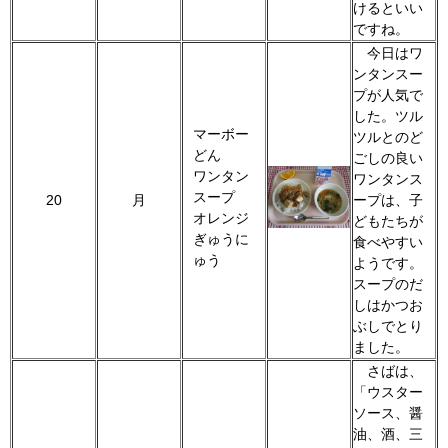
けるといい
ですね。
今日はワ
ンタンスー
プが人気で
した。ツル
マーボー
ツルとのど
どん
ごしの良い
ワンタン
ワンタンス
スープ
20
月
ープは、子
オレンジ
どもたちが
ぎゅうに
食べやすい
ゅう
ようです。
スープのだ
しはかつお
ぶしでとり
ました。
さばは、
「ウスター
ソース、醤
油、酒、三