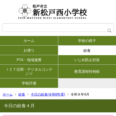
ホーム
学校の様子
お便り
給食
PTA・地域連携
いじめ防止対策
ＩＣＴ活用・デジタルコンテ
教育課程特例校
ンツ
学校評価
ホーム
給食
今日の給食(令和8年度)
令和８年4月
今日の給食４月