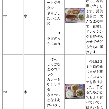
から、冷蔵
ートグラ
庫で冷まし
タン
ます。提供
きりぼし
22
水
直前に、大
だいこん
きな釜の中
の
で、食材と
ドレッシン
サ
グを混ぜあ
ラダぎゅ
わせて子ど
うにゅう
もたちに届
けます。
ごはん
今日は２
しろはな
８キロの新
まめコロ
じゃがを蒸
ッケ
してコロッ
カレーも
ケを作りま
やしサラ
した。子ど
ダ
23
木
もたちがと
きゃべつ
てもよく食
となまあ
べていて、
げのみそ
残さいもほ