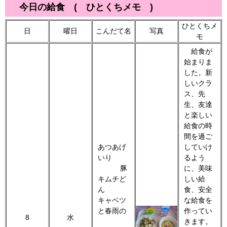
今日の給食 ( ひとくちメモ )
ひとくちメ
日
曜日
こんだて名
写真
モ
給食が
始まりま
した。新
しいクラ
ス、先
生、友達
と楽しい
給食の時
間を過ご
あつあげ
していけ
いり
るよう
豚
に、美味
キムチど
しい給
ん
食、安全
キャベツ
な給食を
と春雨の
作ってい
8
水
きます。