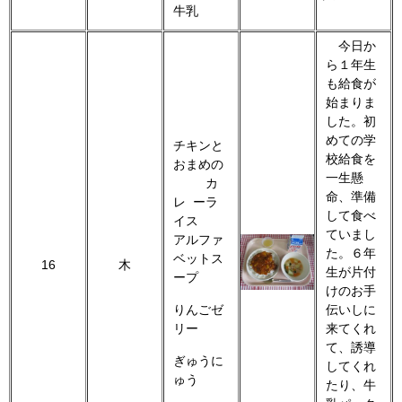
牛乳
今日か
ら１年生
も給食が
始まりま
した。初
めての学
チキンと
校給食を
おまめの
一生懸
カ
命、準備
レ ーラ
して食べ
イス
ていまし
アルファ
た。６年
ベットス
16
木
生が片付
ープ
けのお手
りんごゼ
伝いしに
リー
来てくれ
て、誘導
ぎゅうに
してくれ
ゅう
たり、牛