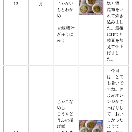
じゃがい
塩と酒、
13
月
もとわか
昆布をい
め
れて炊き
込みまし
の味噌汁
た。最後
ぎゅうに
にゆでた
ゅう
枝豆を加
えて仕上
げまし
た。
今日
は、とて
も暑いで
すね。き
よみオレ
じゃこな
ンジがさ
めし
っぱりし
こうやど
て、おい
うふの揚
しかった
げ煮
ようで