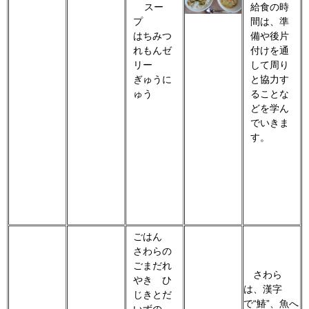
スー
給食の時
プ
間は、準
はちみつ
備や後片
れもんゼ
付けを通
リー
して周り
ぎゅうに
と協力す
ゅう
ることな
どを学ん
でいきま
す。
ごはん
さわらの
ごまだれ
さわら
やき ひ
は、漢字
じきとだ
で“鰆”、魚へ