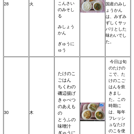
こんさい
28
火
国産のみし
のみそし
ょうかん
る
は、みずみ
ずしくサッ
みしょう
パリとした
かん
味わいでし
た。
ぎゅうに
ゅう
今日は旬
のたけの
たけのこ
こで、た
ごはん
けのこご
ちくわの
はんを炊
磯辺揚げ
きまし
た。この
きゃべつ
時期に
のあえも
は、毎年
30
木
の
フレッシ
とうふの
ュなたけ
味噌汁
のこを使
ぎゅうに