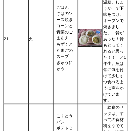
温糖、しょ
ごはん
うが」で下
さばのソ
味をつけ、
ース焼き
オーブンで
コーンと
焼きまし
青菜のご
た。「骨が
まあえ
21
火
あった！骨
もずくと
もとってく
たまごの
れると思っ
スープ
た！！」と1
ぎゅうに
年生。魚は
ゅう
骨に気を付
けて少しず
つ食べるよ
うに声をか
けていま
す。
給食のサ
ラダは、す
こくとう
べての食材
パン
料をゆでて
ポテトミ