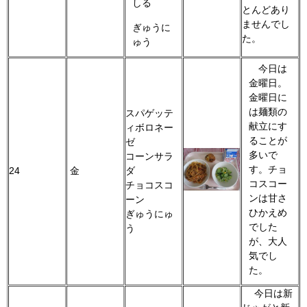
しる
とんどあり
ませんでし
ぎゅうに
た。
ゅう
今日は
金曜日。
金曜日に
は麺類の
スパゲッテ
献立にす
ィボロネー
ることが
ゼ
多いで
コーンサラ
す。チョ
24
金
ダ
コスコー
チョコスコ
ンは甘さ
ーン
ひかえめ
ぎゅうにゅ
でした
う
が、大人
気でし
た。
今日は新