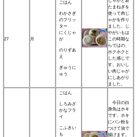
じゃがと新
ごはん
たまねぎを
わかさぎ
使って肉じ
のフリッ
ゃがを作り
ター
ました。じ
にくじゃ
やがいもは
27
月
が
この時期な
らではの、
のりずあ
ホクホクと
え
した感じで
す。おいし
ぎゅうに
い肉じゃが
ゅう
にしあがり
ました。
ごはん
今日の白
しろみざ
身魚はホキ
かなフラ
です。ホキ
イ
にパン粉を
こふきい
つけて油で
も
揚げます。