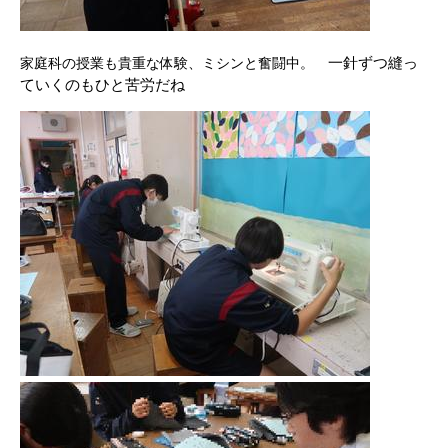
一針ずつ縫っ
家庭科の授業も貴重な体験、ミシンと奮闘中。
ていくのもひと
苦労だね