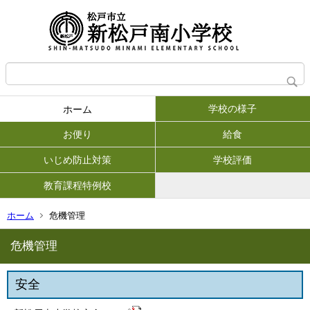
学校の様子
ホーム
お便り
給食
いじめ防止対策
学校評価
教育課程特例校
ホーム
危機管理
危機管理
安全