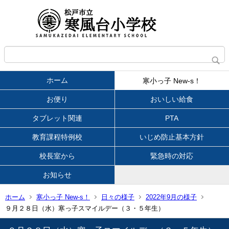
ホーム
寒小っ子 New-s！
お便り
おいしい給食
タブレット関連
PTA
教育課程特例校
いじめ防止基本方針
校長室から
緊急時の対応
お知らせ
ホーム
寒小っ子 New-s！
日々の様子
2022年9月の様子
９月２８日（水）寒っ子スマイルデー（３・５年生）