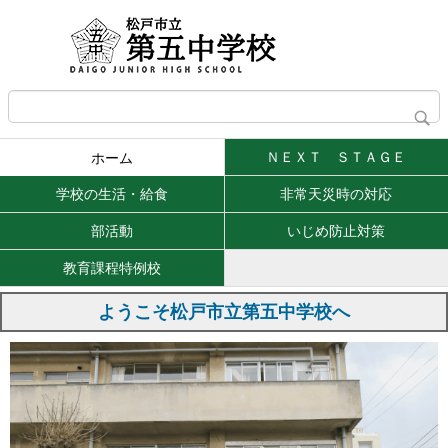
ＮＥＸＴ ＳＴＡＧＥ
ホーム
学校の生活・給食
非常天災時の対応
部活動
いじめ防止対策
教育課程特例校
ようこそ松戸市立第五中学校へ