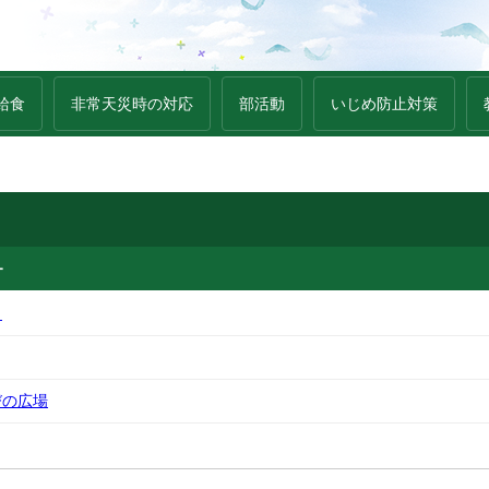
給食
非常天災時の対応
部活動
いじめ防止対策
ー
ト
びの広場