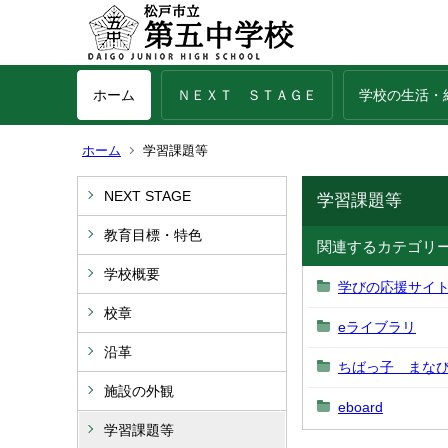
ホーム
ＮＥＸＴ ＳＴＡＧＥ
学校の生活・
ホーム
学習課題等
NEXT STAGE
学習課題等
教育目標・特色
関連するカテゴリ
学校概要
学びの応援サイ
校章
eライブラリ
沿革
ちばっ子 まな
施設の外観
eboard
学習課題等