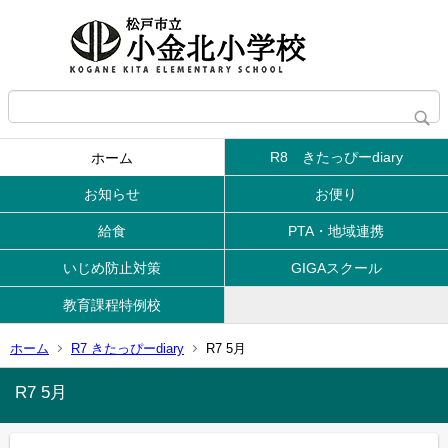
R8 きたっぴーdiary
ホーム
お知らせ
お便り
給食
PTA・地域連携
いじめ防止対策
GIGAスクール
教育課程特例校
ホーム
R7 きたっぴーdiary
R7 5月
R7 5月