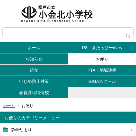
ホーム
R8 きたっぴーdiary
お知らせ
お便り
給食
PTA・地域連携
いじめ防止対策
GIGAスクール
教育課程特例校
ホーム
お便り
お便り
学年だより