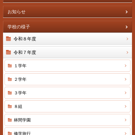
お知らせ
学校の様子
令和８年度
令和７年度
１学年
２学年
３学年
８組
林間学園
修学旅行