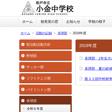
ホーム
校長室の窓
お知らせ
学校の様子
ホーム
活動の記録
卓球部
2019年度
部活動活動方針
2019年度
野球部
卓球部 1年生大
サッカー部
卓球部 夏の総
ソフトテニス部
第３２回中村杯
バドミントン部
卓球部
令和６年度