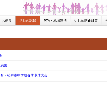
お便り
活動の記録
PTA・地域連携
いじめ防止対策
会
体結果
争奪・松戸市中学校春季卓球大会