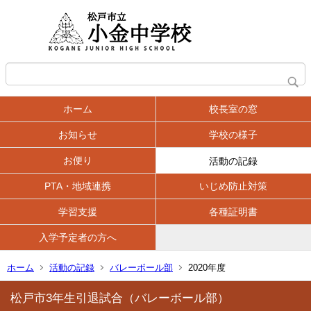
ホーム
校長室の窓
お知らせ
学校の様子
お便り
活動の記録
PTA・地域連携
いじめ防止対策
学習支援
各種証明書
入学予定者の方へ
ホーム
活動の記録
バレーボール部
2020年度
松戸市3年生引退試合（バレーボール部）