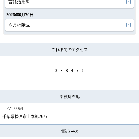
言語活用科
2026年6月30日
６月の献立
これまでのアクセス
3
3
8
4
7
6
学校所在地
〒271-0064
千葉県松戸市上本郷2677
電話/FAX