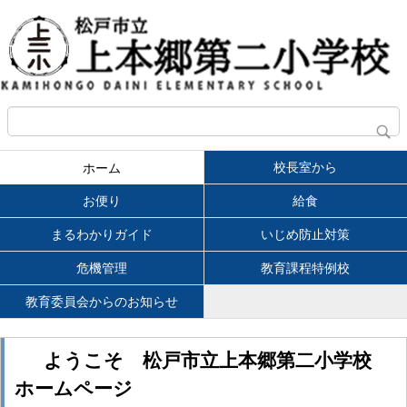
校長室から
ホーム
お便り
給食
まるわかりガイド
いじめ防止対策
危機管理
教育課程特例校
教育委員会からのお知らせ
ようこそ 松戸市立上本郷第二小学校
ホームページ