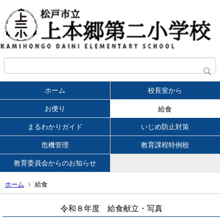
ホーム
校長室から
お便り
給食
まるわかりガイド
いじめ防止対策
危機管理
教育課程特例校
教育委員会からのお知らせ
ホーム
給食
令和８年度 給食献立・写真