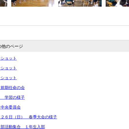
の他のページ
ンショット
ンショット
ンショット
）前期任命の会
） 学習の様子
）中央委員会
）２６日（日） 春季大会の様子
）部活動集合 １年生入部