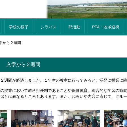
学校の様子
シラバス
部活動
PTA・地域連携
学から２週間
） 入学から２週間
２週間が経過しました。１年生の教室に行ってみると、活発に授業に臨
ての授業において教科担任制であることや保健体育、総合的な学習の時
学習とは異なるところもあります。また、ねらいや内容に応じて、グル