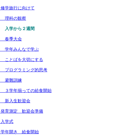
）修学旅行に向けて
） 理科の観察
） 入学から２週間
） 春季大会
） 学年みんなで学ぶ
） ことばを大切にする
） プログラミング的思考
） 避難訓練
） ３学年揃っての給食開始
） 新入生歓迎会
 発育測定 歓迎会準備
 入学式
 学年開き 給食開始