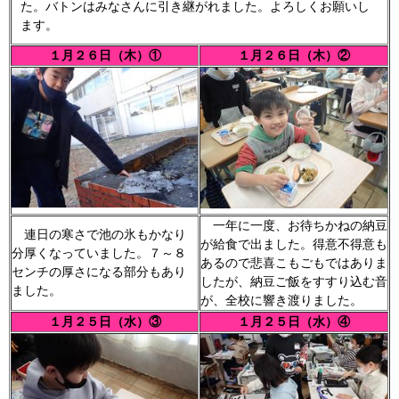
た。バトンはみなさんに引き継がれました。よろしくお願いし
ます。
１月２６日（木）①
１月２６日（木）②
一年に一度、お待ちかねの納豆
連日の寒さで池の氷もかなり
が給食で出ました。得意不得意も
分厚くなっていました。７～８
あるので悲喜こもごもではありま
センチの厚さになる部分もあり
したが、納豆ご飯をすすり込む音
ました。
が、全校に響き渡りました。
１月２５日（水）③
１月２５日（水）④