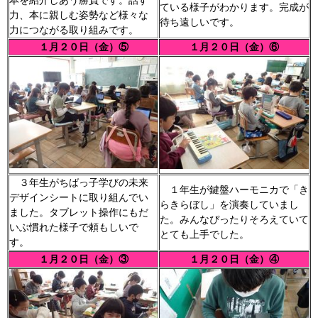
本を紹介しあう勝負です。話す
ている様子がわかります。完成が
力、本に親しむ姿勢など様々な
待ち遠しいです。
力につながる取り組みです。
１月２０日（金）⑤
１月２０日（金）⑥
３年生がちばっ子学びの未来
１年生が鍵盤ハーモニカで「き
デザインシートに取り組んでい
らきらぼし」を演奏していまし
ました。タブレット操作にもだ
た。みんなぴったりそろえていて
いぶ慣れた様子で頼もしいで
とても上手でした。
す。
１月２０日（金）③
１月２０日（金）④