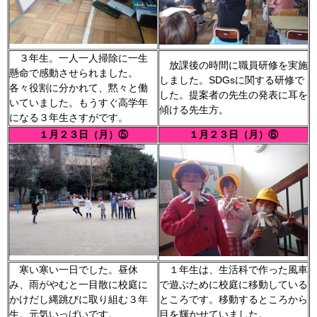
３年生。一人一人掃除に一生
放課後の時間に職員研修を実施
懸命で感動させられました。
しました。SDGsに関する研修で
各々役割に分かれて、黙々と働
した。提案者の先生の発表に耳を
いていました。もうすぐ高学年
傾ける先生方。
になる３年生さすがです。
１月２３日（月）⑤
１月２３日（月）⑥
寒い寒い一日でした。昼休
１年生は、生活科で作った風車
み、雨がやむと一目散に校庭に
で遊ぶために校庭に移動している
かけだし縄跳びに取り組む３年
ところです。移動するところから
生。元気いっぱいです。
目を輝かせていました。