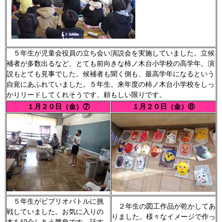
５年生が児童会役員の立ち会い演説会を実施していました。立候
補者が多数出るなど、とても前向きな柿ノ木台小学校の高学年。演
説もとても見事でした。候補者も聞く側も、最高学年になるという
自覚にあふれていました。５年生。来年度の柿ノ木台小学校をしっ
かりリードしてくれそうです。頼もしい限りです。
１月２０日（金）⑦
１月２０日（金）⑧
５年生がビブリオバトルに挑
２年生の図工作品が乾かしてあ
戦していました。お気に入りの
りました。様々なイメージで作っ