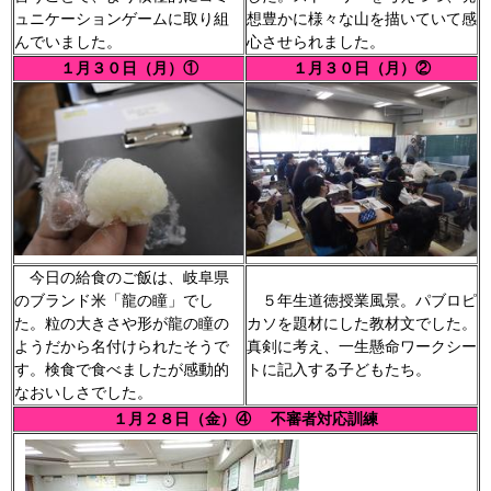
ュニケーションゲームに取り組
想豊かに様々な山を描いていて感
んでいました。
心させられました。
１月３０日（月）①
１月３０日（月）②
今日の給食のご飯は、岐阜県
のブランド米「龍の瞳」でし
５年生道徳授業風景。パブロピ
た。粒の大きさや形が龍の瞳の
カソを題材にした教材文でした。
ようだから名付けられたそうで
真剣に考え、一生懸命ワークシー
す。検食で食べましたが感動的
トに記入する子どもたち。
なおいしさでした。
１月２８日（金）④ 不審者対応訓練