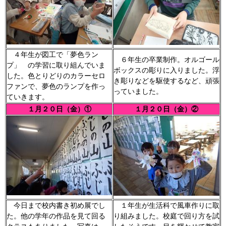
４年生が図工で「夢色ラン
６年生の卒業制作。オルゴール
プ」 の学習に取り組んでいま
ボックスの彫りに入りました。浮
した。色とりどりのカラーセロ
き彫りなどを駆使するなど、頑張
ファンで、夢色のランプを作っ
っていました。
ていきます。
１月２０日（金）①
１月２０日（金）②
今日まで校内書き初め展でし
１年生が生活科で風車作りに取
た。他の学年の作品を見て回る
り組みました。校庭で回り方を試