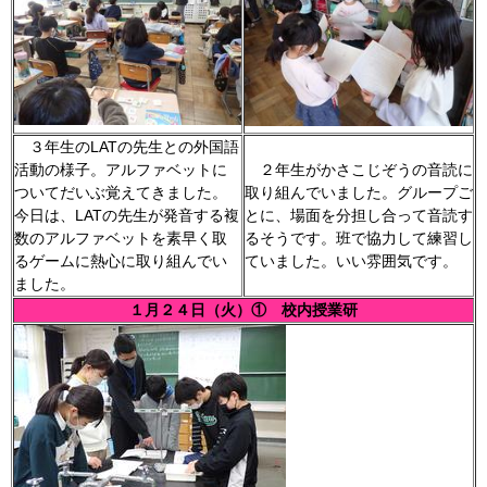
３年生のLATの先生との外国語
活動の様子。アルファベットに
２年生がかさこじぞうの音読に
ついてだいぶ覚えてきました。
取り組んでいました。グループご
今日は、LATの先生が発音する複
とに、場面を分担し合って音読す
数のアルファベットを素早く取
るそうです。班で協力して練習し
るゲームに熱心に取り組んでい
ていました。いい雰囲気です。
ました。
１月２４日（火）① 校内授業研