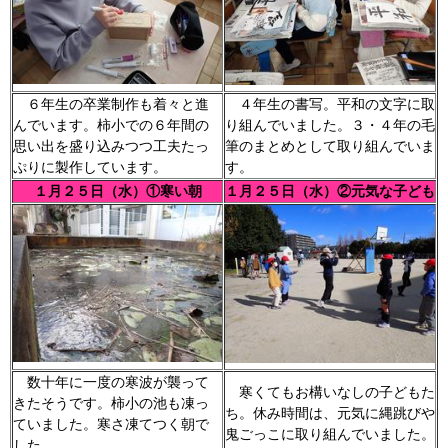
６年生の卒業制作も着々と進
４年生の書写。平和の文字に取
んでいます。柿小での６年間の
り組んでいました。３・４年の毛
思い出を盛り込みつつ工夫たっ
筆のまとめとして取り組んでいま
ぷりに製作しています。
す。
１月２５日（水）①寒い朝
１月２５日（水）②元気な子ども
数十年に一度の寒波が襲って
寒くてもお構いなしの子どもた
きたそうです。柿小の池も凍っ
ち。休み時間は、元気に縄跳びや
ていました。寒さ凍てつく朝で
鬼ごっこに取り組んでいました。
した。