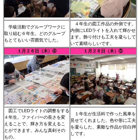
４年生の図工作品の外側です。
学級活動でグループワークに
内側にLEDライトを入れて輝かせ
取り組む６年生。どのグループ
ます。飾り付けも工夫を凝らして
もとてもいい雰囲気でした。
いて素晴らしいです。
１月２６日（木）④
１月２６日（木）⑤
図工でLEDライトの調整をする
１年生が生活科で作った風車を
４年生。ファイバーの長さを変
見せてくれました。色や形に工夫
えることで、輝き方を変えるこ
を凝らした、素敵な作品が目白押
とができます。みんな真剣その
しです。
もの。