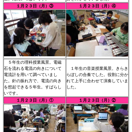
１月２３日（月）③
１月２３日（月）④
５年生の理科授業風景。電磁
石を流れる電流の向きについて
１年生の音楽授業風景。きらき
電流計を用いて調べていまし
らぼしの合奏でした。役割に分か
た。針の振れ方で、電流の向き
れて上手に合わせて演奏していま
を想起できる５年生。すばらし
した。
いです。
１月２３日（月）①
１月２３日（月）②