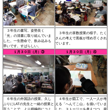
３年生の書写。姿勢良く
３年生の算数授業の様子。たく
「光」の清書に取り組んでいま
さんの考えで黒板が埋め尽くされ
した。一生懸命で、飲み込みも
ています。
早いです。すばらしい。
１月３０日（月）③
１月３０日（月）④
６年生の外国語の授業。久し
４年生が図工で、一人一人が考
ぶりにLATの先生と一緒の授業と
える「へんてこ山」を描いていま
言うことで、より積極的にコミ
した。ストーリーを考えつつ、発