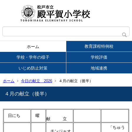
教育課程特例校
ホーム
学校・学年の様子
学校評価
いじめ防止対策
地域連携
ホーム
今日の献立 2026
４月の献立（後半）
４月の献立（後半）
日にち
曜
献 立
「ちゅう
チンジャオ