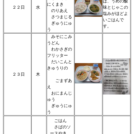
は、うめの酸
にくまき
２２日
水
味とじゃこの
のりあえ
塩みがほどよ
さつまじる
いごはんで
ぎゅうにゅ
す。
う
みそにこみ
うどん
わかさぎの
フリッター
だいこんと
きゅうりの
２３日
木
ごまずあ
え
おにまんじ
ゅう
ぎゅうにゅ
う
ごはん
さばのソ
ースやき