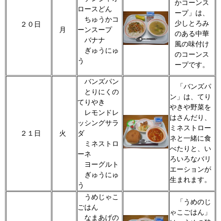
かコーンス
ロースどん
ープ」は、
ちゅうかコ
少しとろみ
２０日
月
ーンスープ
のある中華
バナナ
風の味付け
ぎゅうにゅ
のコーンス
う
ープです。
バンズパン
「バンズパ
とりにくの
ン」は、てり
てりやき
やきや野菜を
レモンドレ
はさんだり、
ッシングサラ
ミネストロー
２１日
火
ダ
ネと一緒に食
ミネストロ
べたりと、い
ーネ
ろいろなバリ
ヨーグルト
エーションが
ぎゅうにゅ
生まれます。
う
うめじゃこ
「うめのじ
ごはん
ゃこごはん」
なまあげの