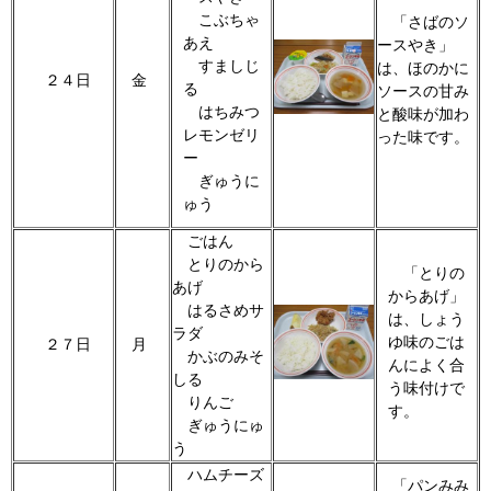
こぶちゃ
「さばのソ
あえ
ースやき」
すましじ
は、ほのかに
２４日
金
る
ソースの甘み
はちみつ
と酸味が加わ
レモンゼリ
った味です。
ー
ぎゅうに
ゅう
ごはん
とりのから
「とりの
あげ
からあげ」
はるさめサ
は、しょう
ラダ
ゆ味のごは
２７日
月
かぶのみそ
んによく合
しる
う味付けで
りんご
す。
ぎゅうにゅ
う
ハムチーズ
「パンみみ