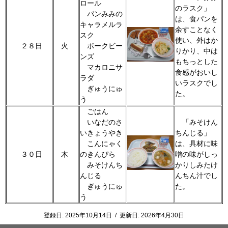
ロール
のラスク」
パンみみの
は、食パンを
キャラメルラ
余すことなく
スク
使い、外はか
２８日
火
ポークビー
りかり、中は
ンズ
もちっとした
マカロニサ
食感がおいし
ラダ
いラスクでし
ぎゅうにゅ
た。
う
ごはん
いなだのさ
「みそけん
いきょうやき
ちんじる」
こんにゃく
は、具材に味
３０日
木
のきんぴら
噌の味がしっ
みそけんち
かりしみたけ
んじる
んちん汁でし
ぎゅうにゅ
た。
う
登録日:
2025年10月14日
/
更新日:
2026年4月30日