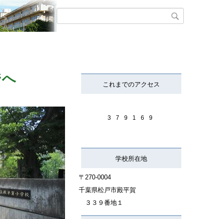
ジへ
これまでのアクセス
3
7
9
1
6
9
学校所在地
〒270-
0004
千葉県松戸市殿平賀
３３９番地１