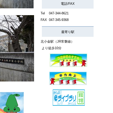
電話/FAX
Tel 047-344-8621
FAX
047-345-9368
最寄り駅
北小金駅（JR常磐線）
より徒歩10分
校