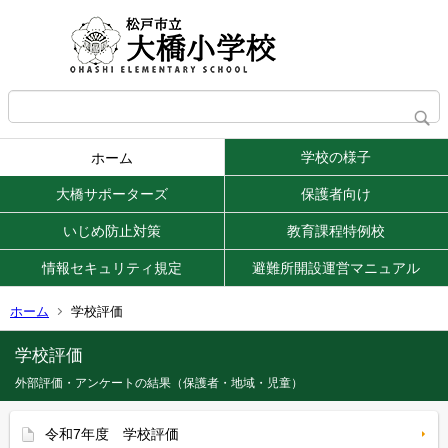
学校の様子
ホーム
大橋サポーターズ
保護者向け
いじめ防止対策
教育課程特例校
情報セキュリティ規定
避難所開設運営マニュアル
ホーム
学校評価
学校評価
外部評価・アンケートの結果（保護者・地域・児童）
令和7年度 学校評価