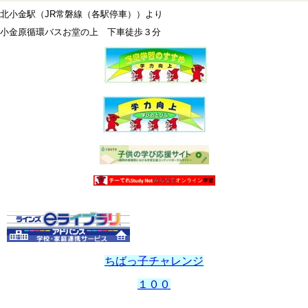
北小金駅（JR常磐線（各駅停車））より
小金原循環バスお堂の上 下車徒歩３分
ちばっ子チャレンジ
１００