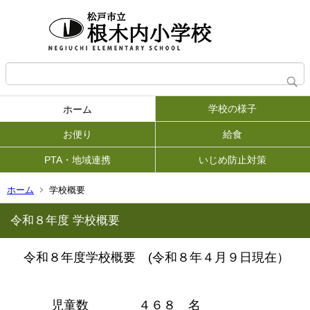
学校の様子
ホーム
お便り
給食
PTA・地域連携
いじめ防止対策
ホーム
学校概要
令和８年度 学校概要
令和８年度学校概要 (令和８年４月９日現在）
児童数 ４６８ 名