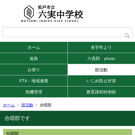
ホーム
各学年より
進路
六吾郎 photo
お便り
部活動
PTA・地域連携
いじめ防止対策
危機管理
教育課程特例校
ホーム
部活動
合唱部
合唱部です
合唱部