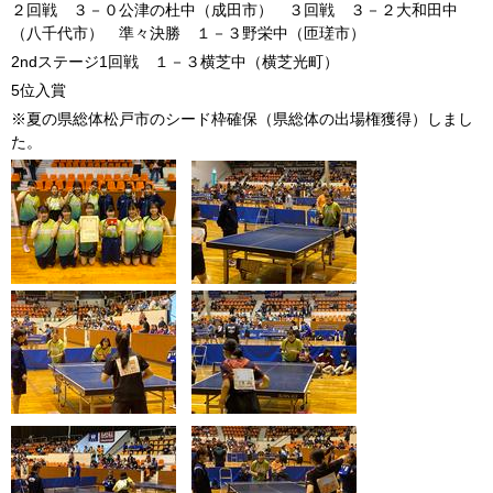
２回戦 ３－０公津の杜中（成田市） ３回戦 ３－２大和田中
（八千代市） 準々決勝 １－３野栄中（匝瑳市）
2ndステージ1回戦 １－３横芝中（横芝光町）
5位入賞
※夏の県総体松戸市のシード枠確保（県総体の出場権獲得）しまし
た。