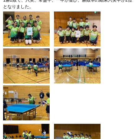
1勝2敗で、六実、常盤平、一中が並び、勝敗率の結果六実中が2位
となりました。