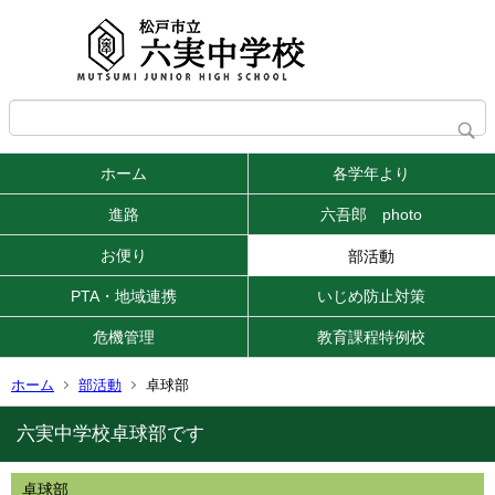
ホーム
各学年より
進路
六吾郎 photo
お便り
部活動
PTA・地域連携
いじめ防止対策
危機管理
教育課程特例校
ホーム
部活動
卓球部
六実中学校卓球部です
卓球部