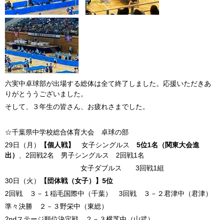
六実中卓球部が出場する総体は全て終了しました。応援いただきあ
りがとううございました。
そして、３年生の皆さん、お疲れさまでした。
☆千葉県中学校総合体育大会 卓球の部
29日（月）
【個人戦】
女子シングルス
5位1名（関東大会進
出）
、2回戦2名 男子シングルス 2回戦1名
女子ダブルス 3回戦1組
30日（火）
【団体戦（女子）】5位
2回戦 ３－１稲毛国際中（千葉） 3回戦 ３－２君津中（君津）
準々決勝 ２－３野栄中（東総）
2ndステージ順位決定戦 ２－３横芝中（山武）