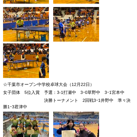
☆千葉市オープン中学校卓球大会（12月22日）
女子団体 5位入賞 予選：3-1打瀬中 3ｰ0草野中 3ｰ1宮本中
決勝トーナメント 2回戦3ｰ1井野中 準々決
勝1ｰ3君津中